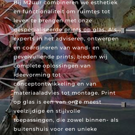
Bij M2uur combineren we esthetiek
en functionaliteit om ruimtes tot
leven te brengen met onze
gespecialiseerde prints op glas. Als
experts in het adviseren, ontwerpen
en coördineren van wand- en
gevelvullende prints, bieden wij
complete oplossingen van
ideevorming tot
conceptontwikkeling en van
materiaaladvies tot montage. Print
op glas is een van onze meest
veelzijdige en stijlvolle
toepassingen, die zowel binnen- als
buitenshuis voor een unieke