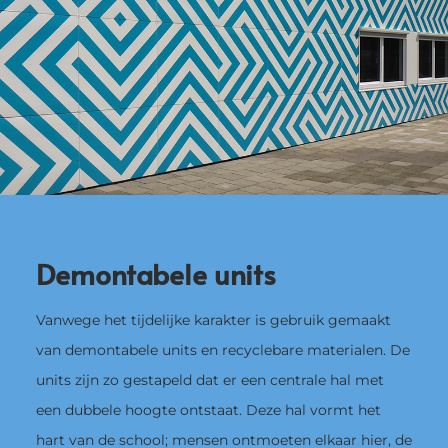
Demontabele units
Vanwege het tijdelijke karakter is gebruik gemaakt
van demontabele units en recyclebare materialen. De
units zijn zo gestapeld dat er een centrale hal met
een dubbele hoogte ontstaat. Deze hal vormt het
hart van de school; mensen ontmoeten elkaar hier, de