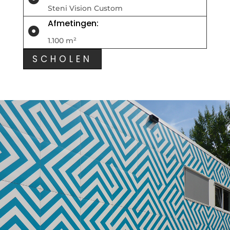
Steni Vision Custom
Afmetingen:

1.100 m²
SCHOLEN