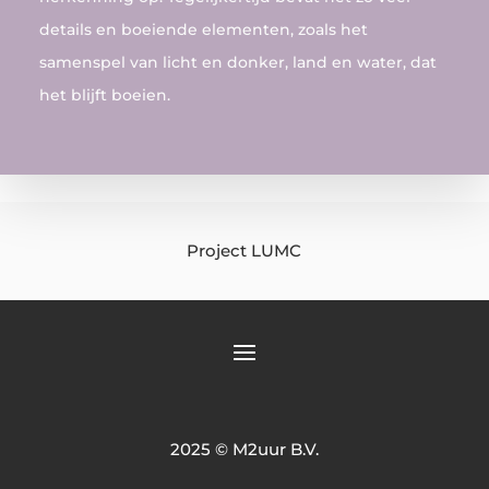
details en boeiende elementen, zoals het
samenspel van licht en donker, land en water, dat
het blijft boeien.
Project LUMC
2025 © M2uur B.V.