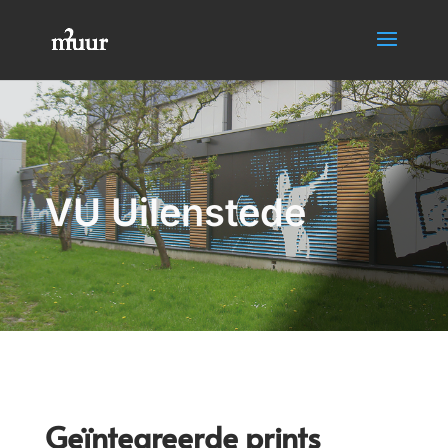
VU Uilenstede
Geïntegreerde prints