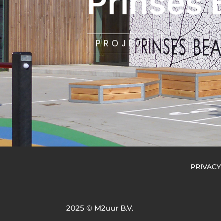
Prinses 
PROJECT
PRIVACY
2025 © M2uur B.V.