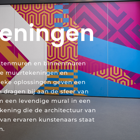
eningen
uitenmuren en binnenmuren
de muurtekeningen en
tieke oplossingen geven een
n dragen bij aan de sfeer van
m een levendige mural in een
ekening die de architectuur van
van ervaren kunstenaars staat
n.