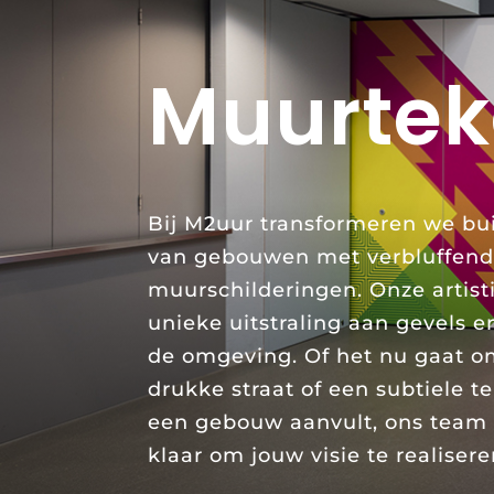
Muurtek
Bij M2uur transformeren we b
van gebouwen met verbluffen
muurschilderingen. Onze artis
unieke uitstraling aan gevels e
de omgeving. Of het nu gaat o
drukke straat of een subtiele t
een gebouw aanvult, ons team 
klaar om jouw visie te realisere