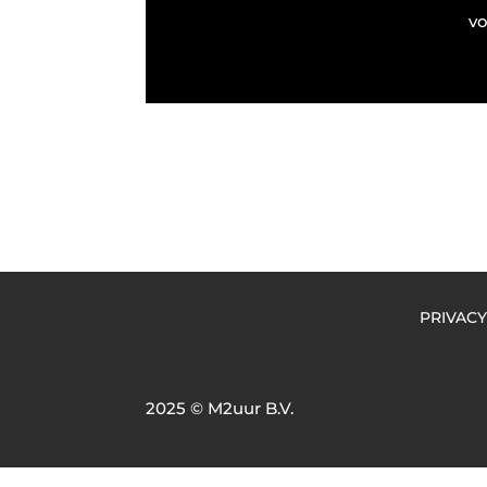
vo
PRIVACY
2025 © M2uur B.V.