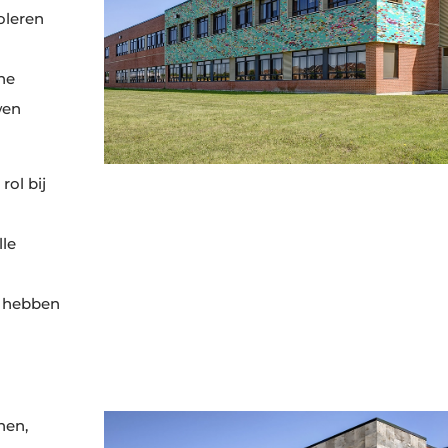
oleren
he
wen
rol bij
n
lle
s hebben
inen,