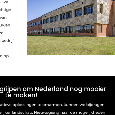
ijke
chtige
 van
ouwen
ze
 bedrijf
en op
 grijpen om Nederland nog mooier
te maken!
atieve oplossingen te omarmen, kunnen we bijdragen
lijker landschap. Nieuwsgierig naar de mogelijkheden