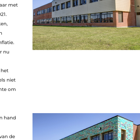
aar met
21.
ken,
n
latie.
r nu
 het
ls niet
uimte om
in hand
 van de