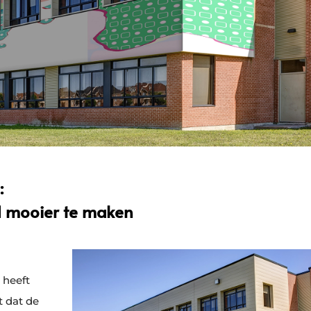
:
d mooier te maken
 heeft
kt dat de