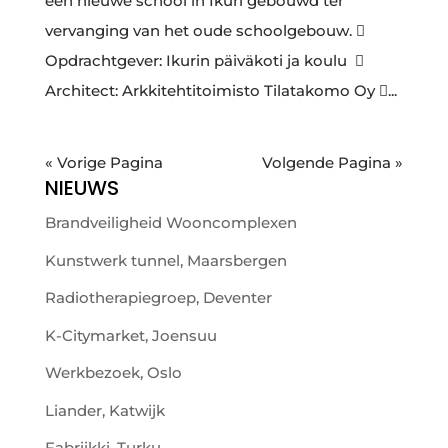
een nieuwe school in Ikuri gebouwd ter
vervanging van het oude schoolgebouw. 
Opdrachtgever: Ikurin päiväkoti ja koulu ​ 
Architect: Arkkitehtitoimisto Tilatakomo Oy ...
« Vorige Pagina
Volgende Pagina »
NIEUWS
Brandveiligheid Wooncomplexen
Kunstwerk tunnel, Maarsbergen
Radiotherapiegroep, Deventer
K-Citymarket, Joensuu
Werkbezoek, Oslo
Liander, Katwijk
Fabriikki, Turku