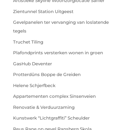
Artistieke Skyline Woonzorglocatie Saffier
Zientunnel Station Uitgeest
Gevelpanelen ter vervanging van loslatende
tegels
Truchet Tiling
Plafondprints versterken wonen in groen
GasHub Deventer
Protterdûns Boppe de Greiden
Helene Schjerfbeck
Appartementen complex Sinsenveien
Renovatie & Verduurzaming
Kunstwerk “Lichtgraffiti” Scheulder
Reus Rane op gevel Ransberg Skola